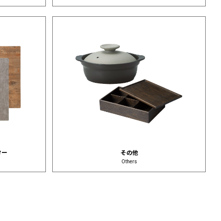
ター
その他
Others