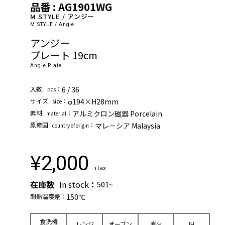
品番 : AG1901WG
M.STYLE / アンジー
M.STYLE / Angie
アンジー
プレート 19cm
Angie Plate
⼊数
：
6 / 36
pcs
サイズ
：
φ194×H28mm
size
素材
：
アルミクロン磁器 Porcelain
material
原産国
：
マレーシア Malaysia
country of origin
¥
2,000
+tax
在庫数
In stock
：
501~
耐熱温度差：
150℃
⾷洗機
レンジ
オーブン
直⽕
IH