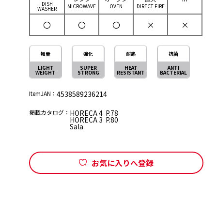
DISH
MICROWAVE
OVEN
DIRECT FIRE
WASHER
〇
〇
〇
×
×
軽量
強化
耐熱
抗菌
LIGHT
SUPER
HEAT
ANTI
WEIGHT
STRONG
RESISTANT
BACTERIAL
ItemJAN：
4538589236214
掲載カタログ：
HORECA 4 P.78
HORECA 3 P.80
Sala
お気に入りへ登録