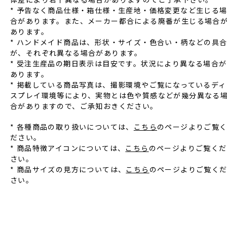
* 予告なく商品仕様‧箱仕様‧⽣産地‧価格変更など⽣じる
合があります。また、メーカー都合による廃番が⽣じる場合
あります。
* ハンドメイド商品は、形状‧サイズ‧⾊合い‧柄などの具
が、それぞれ異なる場合があります。
* 受注⽣産品の期⽇表⽰は⽬安です。状況により異なる場合が
あります。
* 掲載している商品写真は、撮影環境やご覧になっているディ
スプレイ環境等により、実物とは⾊や質感などが幾分異なる
合がありますので、ご承知おきください。
* 各種商品の取り扱いについては、
こちら
のページよりご覧
ださい。
* 商品特徴アイコンについては、
こちら
のページよりご覧くだ
さい。
* 商品サイズの見方については、
こちら
のページよりご覧く
さい。