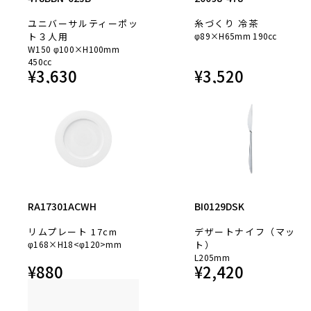
ユニバーサルティーポッ
糸づくり 冷茶
ト３人用
φ89×H65mm 190cc
W150 φ100×H100mm
450cc
¥
3,630
¥
3,520
RA17301ACWH
BI0129DSK
リムプレート 17cm
デザートナイフ（マッ
φ168×H18<φ120>mm
ト）
L205mm
¥
880
¥
2,420