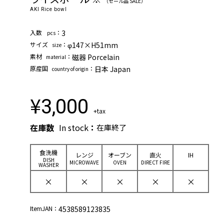
（セール品 SALE）
AKI Rice bowl
⼊数
：
3
pcs
サイズ
：
φ147×H51mm
size
素材
：
磁器 Porcelain
material
原産国
：
日本 Japan
country of origin
¥
3,000
+tax
在庫数
In stock
：
在庫終了
⾷洗機
レンジ
オーブン
直⽕
IH
DISH
MICROWAVE
OVEN
DIRECT FIRE
WASHER
×
×
×
×
×
ItemJAN：
4538589123835