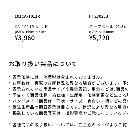
101CA-1011R
FT2302LB
CA-1011R レッド
クープボール 23.5c
φ55×H55mm 60cc
φ235×H60mm
¥
3,960
¥
5,720
お取り扱い製品について
* 表⽰価格には、消費税は含まれておりません。
* 在庫数は、実際の在庫状況と異なる場合がございます。予
* 表⽰されている商品サイズや容量表記、重量などは､商
* 予告なく商品仕様‧箱仕様‧⽣産地‧価格変更など⽣じ
* ハンドメイド商品は、形状‧サイズ‧⾊合い‧柄などの
* 受注⽣産品の期⽇表⽰は⽬安です。状況により異なる場合
* 掲載している商品写真は、撮影環境やご覧になっている
* 各種商品の取り扱いについては、
こちら
のページよりご覧