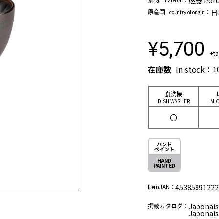
磁器 Porc
material
原産国
：
日
country of origin
¥
5,700
+ta
在庫数
In stock
：
1
⾷洗機
DISH WASHER
MI
〇
ハンド
ペイント
HAND
PAINTED
ItemJAN：
45385891222
掲載カタログ：
Japonais 
Japonais 