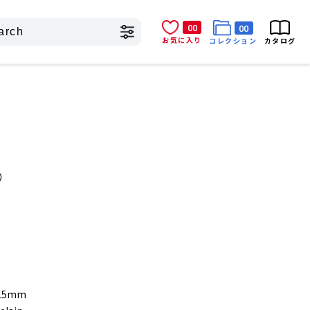
00
00
お気に入り
コレクション
カタログ
ネ）
15mm