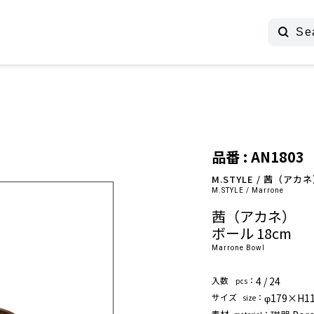
品番 : AN1803
M.STYLE / 茜（アカ
M.STYLE / Marrone
茜（アカネ）
ボール 18cm
Marrone Bowl
⼊数
：
4 / 24
pcs
サイズ
：
φ179×H1
size
素材
：