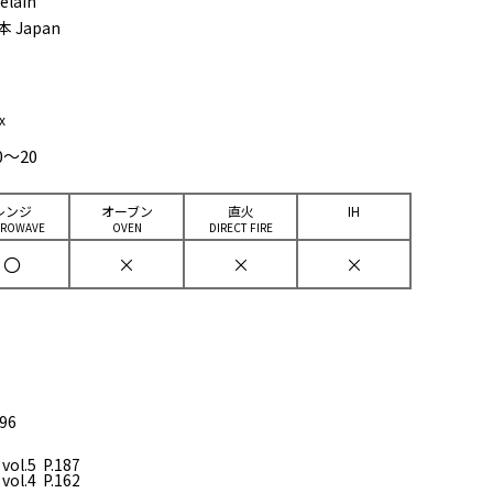
elain
本 Japan
x
0～20
レンジ
オーブン
直⽕
IH
CROWAVE
OVEN
DIRECT FIRE
〇
×
×
×
96
vol.5 P.187
vol.4 P.162