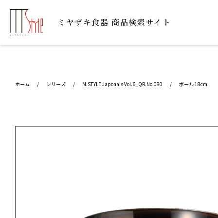
ミヤザキ⾷器 商品検索サイト
ホーム
/
シリーズ
/
M.STYLE Japonais Vol.6_QR.No.080
/
ボール 18cm