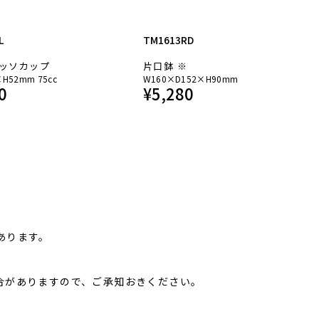
L
TM1613RD
ッソカップ
片口鉢 ※
×H52mm 75cc
W160×D152×H90mm
0
¥
5,280
あります。
合がありますので、ご承知おきください。