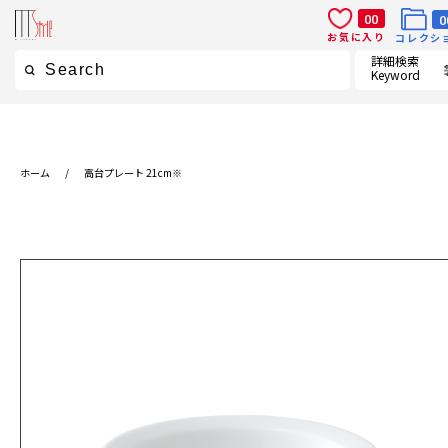
00
0
お気に入り
コレクシ
詳細検索
Keyword
ホーム
/
高台プレート 21cm※