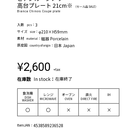
高台プレート 21cm※
（セール品 SALE）
Bianca Chinois Coupe plate
⼊数
：
3
pcs
サイズ
：
φ210×H59mm
size
素材
：
磁器 Porcelain
material
原産国
：
日本 Japan
country of origin
¥
2,600
+tax
在庫数
In stock
：
在庫終了
⾷洗機
レンジ
オーブン
直⽕
IH
DISH
MICROWAVE
OVEN
DIRECT FIRE
WASHER
〇
〇
×
×
×
ItemJAN：
4538589236528