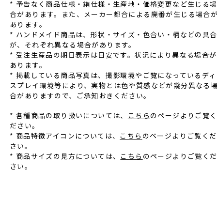
* 予告なく商品仕様‧箱仕様‧⽣産地‧価格変更など⽣じる
合があります。また、メーカー都合による廃番が⽣じる場合
あります。
* ハンドメイド商品は、形状‧サイズ‧⾊合い‧柄などの具
が、それぞれ異なる場合があります。
* 受注⽣産品の期⽇表⽰は⽬安です。状況により異なる場合が
あります。
* 掲載している商品写真は、撮影環境やご覧になっているディ
スプレイ環境等により、実物とは⾊や質感などが幾分異なる
合がありますので、ご承知おきください。
* 各種商品の取り扱いについては、
こちら
のページよりご覧
ださい。
* 商品特徴アイコンについては、
こちら
のページよりご覧くだ
さい。
* 商品サイズの見方については、
こちら
のページよりご覧く
さい。