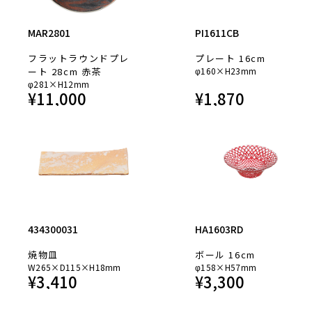
MAR2801
PI1611CB
フラットラウンドプレ
プレート 16cm
ート 28cm 赤茶
φ160×H23mm
φ281×H12mm
¥
11,000
¥
1,870
434300031
HA1603RD
焼物皿
ボール 16cm
W265×D115×H18mm
φ158×H57mm
¥
3,410
¥
3,300