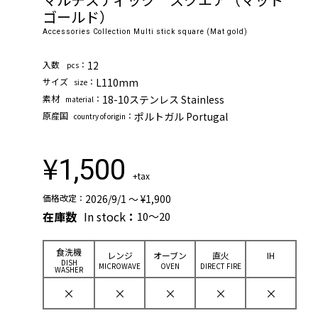
ゴールド）
Accessories Collection Multi stick square (Mat gold)
⼊数
：
12
pcs
サイズ
：
L110mm
size
素材
：
18-10ステンレス Stainless
material
原産国
：
ポルトガル Portugal
country of origin
¥
1,500
+tax
価格改定：
2026/9/1 ～ ¥1,900
在庫数
In stock
：
10～20
⾷洗機
レンジ
オーブン
直⽕
IH
DISH
MICROWAVE
OVEN
DIRECT FIRE
WASHER
×
×
×
×
×