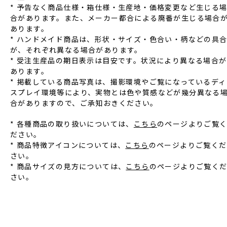
* 予告なく商品仕様‧箱仕様‧⽣産地‧価格変更など⽣じる
合があります。また、メーカー都合による廃番が⽣じる場合
あります。
* ハンドメイド商品は、形状‧サイズ‧⾊合い‧柄などの具
が、それぞれ異なる場合があります。
* 受注⽣産品の期⽇表⽰は⽬安です。状況により異なる場合が
あります。
* 掲載している商品写真は、撮影環境やご覧になっているディ
スプレイ環境等により、実物とは⾊や質感などが幾分異なる
合がありますので、ご承知おきください。
* 各種商品の取り扱いについては、
こちら
のページよりご覧
ださい。
* 商品特徴アイコンについては、
こちら
のページよりご覧くだ
さい。
* 商品サイズの見方については、
こちら
のページよりご覧く
さい。