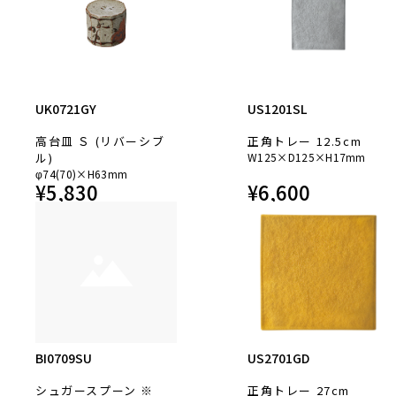
UK0721GY
US1201SL
高台皿 Ｓ (リバーシブ
正角トレー 12.5cm
ル)
W125×D125×H17mm
φ74(70)×H63mm
¥
5,830
¥
6,600
BI0709SU
US2701GD
シュガースプーン ※
正角トレー 27cm