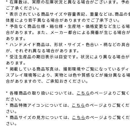
* 在庫数は、実際の在庫状況と異なる場合がございます。予め
ご了承ください。
* 表⽰されている商品サイズや容量表記、重量などは､商品の
体差により若⼲異なる場合がありますのでご了承下さい。
* 予告なく商品仕様‧箱仕様‧⽣産地‧価格変更など⽣じる
合があります。また、メーカー都合による廃番が⽣じる場合
あります。
* ハンドメイド商品は、形状‧サイズ‧⾊合い‧柄などの具
が、それぞれ異なる場合があります。
* 受注⽣産品の期⽇表⽰は⽬安です。状況により異なる場合が
あります。
* 掲載している商品写真は、撮影環境やご覧になっているディ
スプレイ環境等により、実物とは⾊や質感などが幾分異なる
合がありますので、ご承知おきください。
* 各種商品の取り扱いについては、
こちら
のページよりご覧
ださい。
* 商品特徴アイコンについては、
こちら
のページよりご覧くだ
さい。
* 商品サイズの見方については、
こちら
のページよりご覧く
さい。