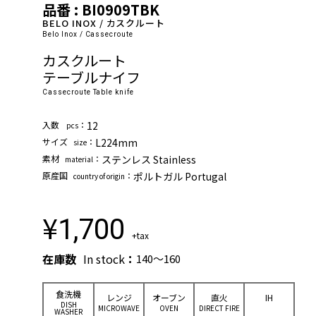
品番 : BI0909TBK
BELO INOX / カスクルート
Belo Inox / Cassecroute
カスクルート
テーブルナイフ
Cassecroute Table knife
⼊数
：
12
pcs
サイズ
：
L224mm
size
素材
：
ステンレス Stainless
material
原産国
：
ポルトガル Portugal
country of origin
¥
1,700
+tax
在庫数
In stock
：
140～160
⾷洗機
レンジ
オーブン
直⽕
IH
DISH
MICROWAVE
OVEN
DIRECT FIRE
WASHER