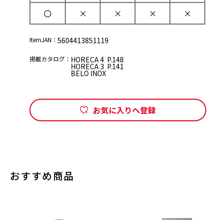
〇
×
×
×
×
ItemJAN：
5604413851119
掲載カタログ：
HORECA 4 P.148
HORECA 3 P.141
BELO INOX
お気に入りへ登録
おすすめ商品