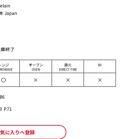
elain
本 Japan
在庫終了
レンジ
オーブン
直⽕
IH
CROWAVE
OVEN
DIRECT FIRE
〇
×
×
×
86
 P.71
気に入りへ登録