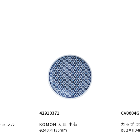
CV0604G
42910371
カップ 2
チュラル
KOMON 大皿 小菊
φ82×H94
φ240×H35mm