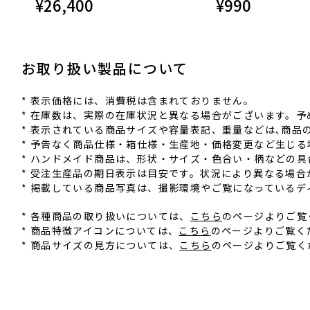
¥
26,400
¥
990
お取り扱い製品について
* 表⽰価格には、消費税は含まれておりません。
* 在庫数は、実際の在庫状況と異なる場合がございます。予
* 表⽰されている商品サイズや容量表記、重量などは､商
* 予告なく商品仕様‧箱仕様‧⽣産地‧価格変更など⽣じ
* ハンドメイド商品は、形状‧サイズ‧⾊合い‧柄などの
* 受注⽣産品の期⽇表⽰は⽬安です。状況により異なる場合
* 掲載している商品写真は、撮影環境やご覧になっている
* 各種商品の取り扱いについては、
こちら
のページよりご覧
* 商品特徴アイコンについては、
こちら
のページよりご覧く
* 商品サイズの見方については、
こちら
のページよりご覧く