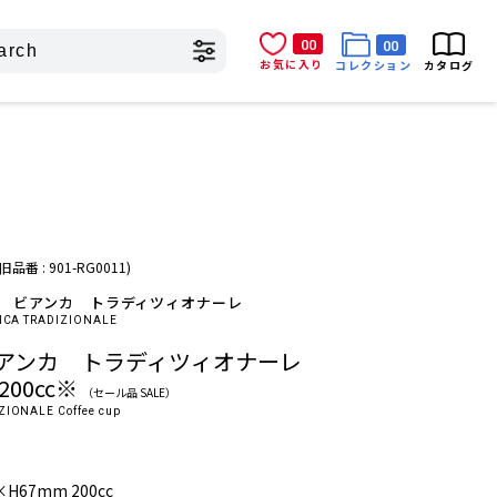
00
00
お気に入り
コレクション
カタログ
(旧品番 : 901-RG0011)
ラミカ ビアンカ トラディツィオナーレ
ANCA TRADIZIONALE
アンカ トラディツィオナーレ
00cc※
（セール品 SALE）
IONALE Coffee cup
×H67mm 200cc