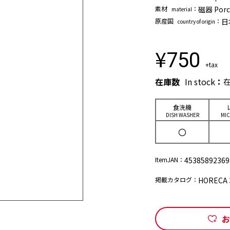
素材
：
磁器 Porc
material
原産国
：
日
country of origin
¥
750
+tax
在庫数
In stock
：
⾷洗機
DISH WASHER
MI
〇
ItemJAN：
45385892369
掲載カタログ：
HORECA 3
お