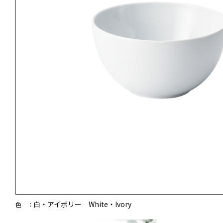
白・アイボリー White・Ivory
色 ：