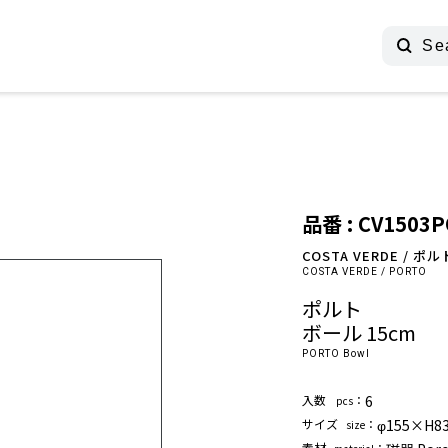
品番 : CV1503
COSTA VERDE / ポル
COSTA VERDE / PORTO
ポルト
ボール 15cm
PORTO Bowl
⼊数
：
6
pcs
サイズ
：
φ155×H
size
素材
：