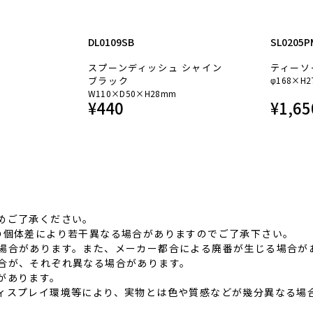
DL0109SB
SL0205P
※
スプーンディッシュ シャイン
ティーソ
ブラック
φ168×H2
W110×D50×H28mm
¥
440
¥
1,65
めご了承ください。
品の個体差により若⼲異なる場合がありますのでご了承下さい。
る場合があります。また、メーカー都合による廃番が⽣じる場合が
具合が、それぞれ異なる場合があります。
があります。
ディスプレイ環境等により、実物とは⾊や質感などが幾分異なる場