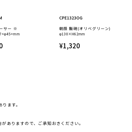
M
CPE1323OG
ーサー ※
朝顔 飯碗(オリベグリーン)
7<φ45>mm
φ130×H62mm
0
¥
1,320
あります。
合がありますので、ご承知おきください。