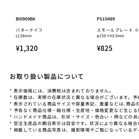
BI0909BK
PS10489
バターナイフ
スモールプレート 
L156mm
φ150×H15mm
¥
1,320
¥
825
お取り扱い製品について
* 表⽰価格には、消費税は含まれておりません。
* 在庫数は、実際の在庫状況と異なる場合がございます。予
* 表⽰されている商品サイズや容量表記、重量などは､商
* 予告なく商品仕様‧箱仕様‧⽣産地‧価格変更など⽣じ
* ハンドメイド商品は、形状‧サイズ‧⾊合い‧柄などの
* 受注⽣産品の期⽇表⽰は⽬安です。状況により異なる場合
* 掲載している商品写真は、撮影環境やご覧になっている