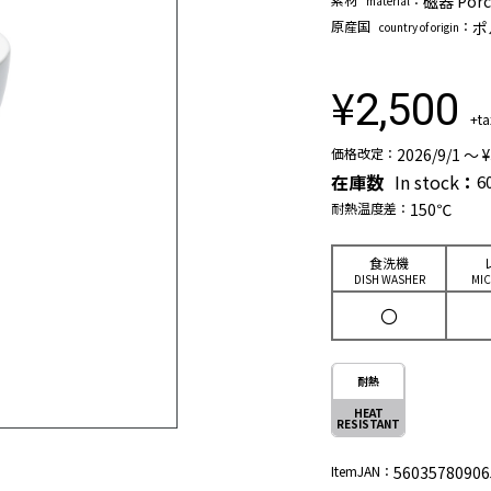
磁器 Porc
material
原産国
：
ポ
country of origin
¥
2,500
+ta
価格改定：
2026/9/1 ～ ¥
在庫数
In stock
：
6
耐熱温度差：
150℃
⾷洗機
DISH WASHER
MI
〇
耐熱
HEAT
RESISTANT
ItemJAN：
56035780906