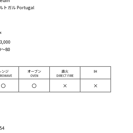
elain
ルトガル Portugal
x
3,000
0～80
レンジ
オーブン
直⽕
IH
CROWAVE
OVEN
DIRECT FIRE
〇
〇
×
×
54