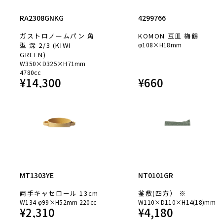
RA2308GNKG
4299766
ガストロノームパン 角
KOMON 豆皿 梅鶴
型 深 2/3 (KIWI
φ108×H18mm
GREEN)
W350×D325×H71mm
4780cc
¥
14,300
¥
660
MT1303YE
NT0101GR
両手キャセロール 13cm
釜敷(四方） ※
W134 φ99×H52mm 220cc
W110×D110×H14(18)mm
¥
2,310
¥
4,180