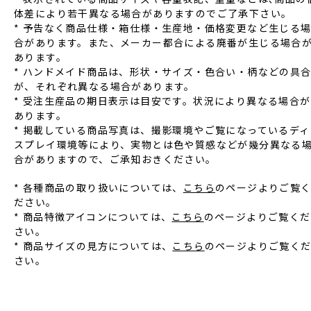
体差により若⼲異なる場合がありますのでご了承下さい。
* 予告なく商品仕様‧箱仕様‧⽣産地‧価格変更など⽣じる
合があります。また、メーカー都合による廃番が⽣じる場合
あります。
* ハンドメイド商品は、形状‧サイズ‧⾊合い‧柄などの具
が、それぞれ異なる場合があります。
* 受注⽣産品の期⽇表⽰は⽬安です。状況により異なる場合が
あります。
* 掲載している商品写真は、撮影環境やご覧になっているディ
スプレイ環境等により、実物とは⾊や質感などが幾分異なる
合がありますので、ご承知おきください。
* 各種商品の取り扱いについては、
こちら
のページよりご覧
ださい。
* 商品特徴アイコンについては、
こちら
のページよりご覧くだ
さい。
* 商品サイズの見方については、
こちら
のページよりご覧く
さい。