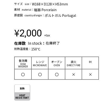
サイズ
：
W168×D128×H53mm
size
素材
：
磁器 Porcelain
material
原産国
：
ポルトガル Portugal
country of origin
¥
2,000
+tax
在庫数
In stock
：
在庫終了
耐熱温度差：
150℃
⾷洗機
レンジ
オーブン
直⽕
IH
DISH
MICROWAVE
OVEN
DIRECT FIRE
WASHER
〇
〇
〇
×
×
耐熱
HEAT
RESISTANT