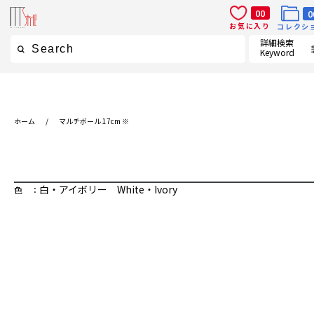
00
0
お気に入り
コレクシ
詳細検索
Keyword
ホーム
/
マルチボール 17cm ※
白・アイボリー White・Ivory
色 ：