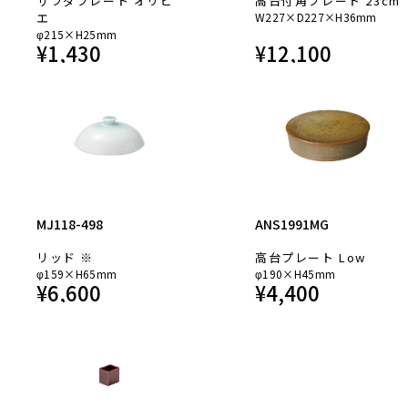
サラダプレート オリビ
高台付角プレート 23cm
エ
W227×D227×H36mm
φ215×H25mm
¥
1,430
¥
12,100
MJ118-498
ANS1991MG
リッド ※
高台プレート Low
φ159×H65mm
φ190×H45mm
¥
6,600
¥
4,400