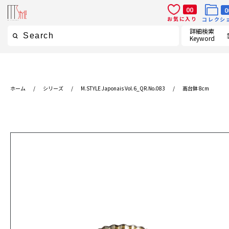
00
0
お気に入り
コレクシ
詳細検索
Keyword
ホーム
/
シリーズ
/
M.STYLE Japonais Vol.6_QR.No.083
/
高台鉢 8cm