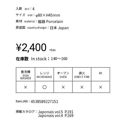
⼊数
：
4
pcs
サイズ
：
φ80×H45mm
size
素材
：
磁器 Porcelain
material
原産国
：
日本 Japan
country of origin
¥
2,400
+tax
在庫数
In stock
：
140～160
⾷洗機
レンジ
オーブン
直⽕
IH
DISH
MICROWAVE
OVEN
DIRECT FIRE
WASHER
×
〇
×
×
×
ItemJAN：
4538589227151
掲載カタログ：
Japonais vol.5 P.191
Japonais vol.4 P.169