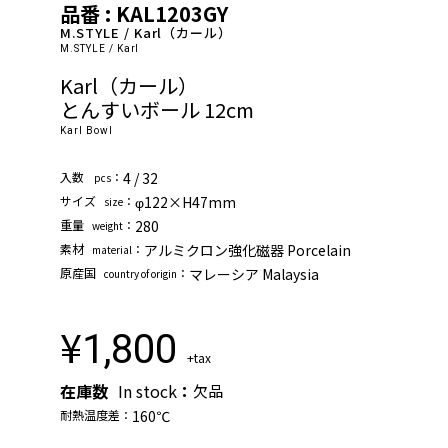
品番 : KAL1203GY
M.STYLE / Karl（カール）
M.STYLE / Karl
Karl（カール）
とんすいボール 12cm
Karl Bowl
⼊数
：
4 / 32
pcs
サイズ
：
φ122×H47mm
size
重量
：
280
weight
素材
：
アルミクロン強化磁器 Porcelain
material
原産国
：
マレーシア Malaysia
country of origin
¥
1,800
+tax
在庫数
In stock
：
欠品
耐熱温度差：
160℃