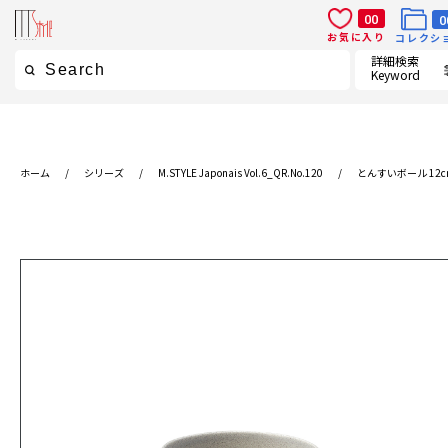
00
0
お気に入り
コレクシ
詳細検索
Keyword
ホーム
/
シリーズ
/
M.STYLE Japonais Vol.6_QR.No.120
/
とんすいボール 12c