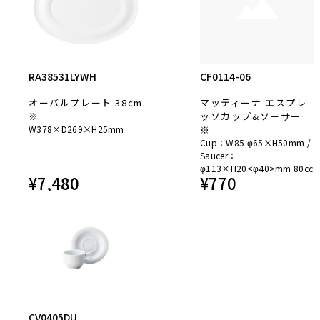
RA38531LYWH
CF0114-06
オーバルプレート 38cm
マッティーナ エスプレ
※
ッソカップ&ソーサー
W378×D269×H25mm
※
Cup：W85 φ65×H50mm /
Saucer：
φ113×H20<φ40>mm 80cc
¥
7,480
¥
770
CV0405DU