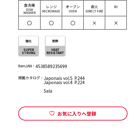
⾷洗機
レンジ
オーブン
直⽕
IH
DISH
MICROWAVE
OVEN
DIRECT FIRE
WASHER
〇
〇
〇
×
×
強化
耐熱
SUPER
HEAT
STRONG
RESISTANT
ItemJAN：
4538589235699
掲載カタログ：
Japonais vol.5 P.244
Japonais vol.4 P.224
Sala
お気に入りへ登録