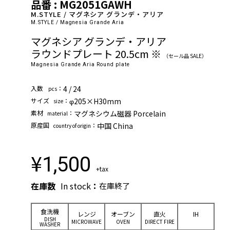
品番 : MG2051GAWH
M.STYLE / マグネシア グランデ・アリア
M.STYLE / Magnesia Grande Aria
マグネシア グランデ・アリア
ラウンドプレート 20.5cm ※
（セール品 SALE）
Magnesia Grande Aria Round plate
⼊数
：
4 / 24
pcs
サイズ
：
φ205×H30mm
size
素材
：
マグネシウム磁器 Porcelain
material
原産国
：
中国 China
country of origin
¥
1,500
+tax
在庫数
In stock
：
在庫終了
⾷洗機
レンジ
オーブン
直⽕
IH
DISH
MICROWAVE
OVEN
DIRECT FIRE
WASHER