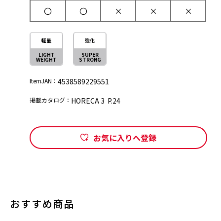
〇
〇
×
×
×
軽量
強化
LIGHT
SUPER
WEIGHT
STRONG
ItemJAN：
4538589229551
掲載カタログ：
HORECA 3 P.24
お気に入りへ登録
おすすめ商品