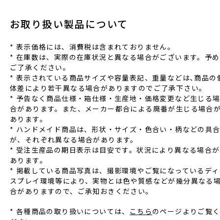
お取り扱い製品について
* 表⽰価格には、消費税は含まれておりません。
* 在庫数は、実際の在庫状況と異なる場合がございます。予め
ご了承ください。
* 表⽰されている商品サイズや容量表記、重量などは､商品の
体差により若⼲異なる場合がありますのでご了承下さい。
* 予告なく商品仕様‧箱仕様‧⽣産地‧価格変更など⽣じる
合があります。また、メーカー都合による廃番が⽣じる場合
あります。
* ハンドメイド商品は、形状‧サイズ‧⾊合い‧柄などの具
が、それぞれ異なる場合があります。
* 受注⽣産品の期⽇表⽰は⽬安です。状況により異なる場合が
あります。
* 掲載している商品写真は、撮影環境やご覧になっているディ
スプレイ環境等により、実物とは⾊や質感などが幾分異なる
合がありますので、ご承知おきください。
* 各種商品の取り扱いについては、
こちら
のページよりご覧