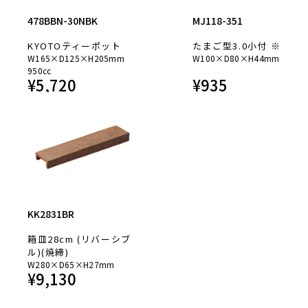
478BBN-30NBK
MJ118-351
KYOTOティーポット
たまご型3.0小付 ※
W165×D125×H205mm
W100×D80×H44mm
950cc
¥
5,720
¥
935
KK2831BR
箱皿28cm (リバーシブ
ル)(焼締)
W280×D65×H27mm
¥
9,130