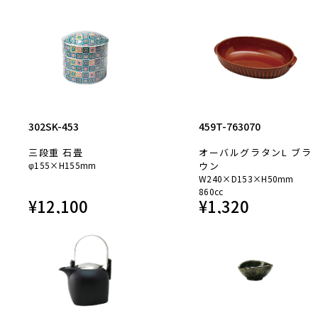
302SK-453
459T-763070
三段重 石畳
オーバルグラタンL ブラ
φ155×H155mm
ウン
W240×D153×H50mm
860cc
¥
12,100
¥
1,320