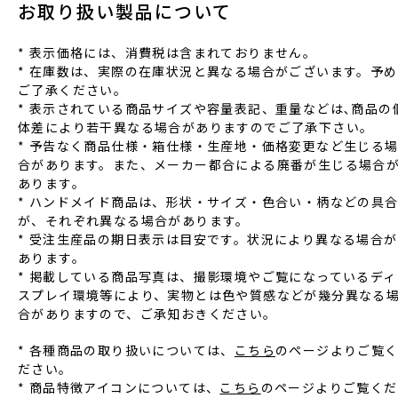
お取り扱い製品について
* 表⽰価格には、消費税は含まれておりません。
* 在庫数は、実際の在庫状況と異なる場合がございます。予め
ご了承ください。
* 表⽰されている商品サイズや容量表記、重量などは､商品の
体差により若⼲異なる場合がありますのでご了承下さい。
* 予告なく商品仕様‧箱仕様‧⽣産地‧価格変更など⽣じる
合があります。また、メーカー都合による廃番が⽣じる場合
あります。
* ハンドメイド商品は、形状‧サイズ‧⾊合い‧柄などの具
が、それぞれ異なる場合があります。
* 受注⽣産品の期⽇表⽰は⽬安です。状況により異なる場合が
あります。
* 掲載している商品写真は、撮影環境やご覧になっているディ
スプレイ環境等により、実物とは⾊や質感などが幾分異なる
合がありますので、ご承知おきください。
* 各種商品の取り扱いについては、
こちら
のページよりご覧
ださい。
* 商品特徴アイコンについては、
こちら
のページよりご覧くだ