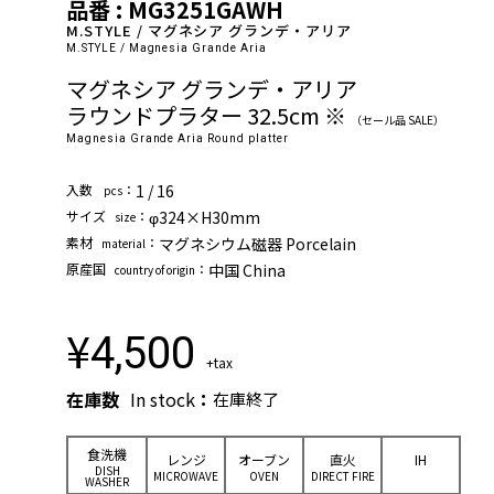
品番 : MG3251GAWH
M.STYLE / マグネシア グランデ・アリア
M.STYLE / Magnesia Grande Aria
マグネシア グランデ・アリア
ラウンドプラター 32.5cm ※
（セール品 SALE）
Magnesia Grande Aria Round platter
⼊数
：
1 / 16
pcs
サイズ
：
φ324×H30mm
size
素材
：
マグネシウム磁器 Porcelain
material
原産国
：
中国 China
country of origin
¥
4,500
+tax
在庫数
In stock
：
在庫終了
⾷洗機
レンジ
オーブン
直⽕
IH
DISH
MICROWAVE
OVEN
DIRECT FIRE
WASHER