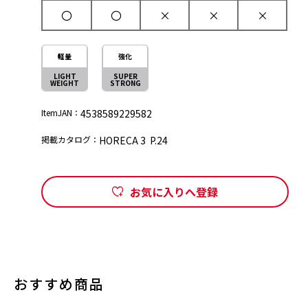
〇
〇
×
×
×
軽量
強化
LIGHT
SUPER
WEIGHT
STRONG
ItemJAN：
4538589229582
掲載カタログ：
HORECA 3 P.24
お気に入りへ登録
おすすめ商品