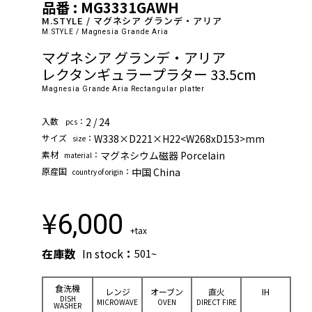
品番 : MG3331GAWH
M.STYLE / マグネシア グランデ・アリア
M.STYLE / Magnesia Grande Aria
マグネシア グランデ・アリア
レクタンギュラープラター 33.5cm
Magnesia Grande Aria Rectangular platter
⼊数
：
2 / 24
pcs
サイズ
：
W338×D221×H22<W268xD153>mm
size
素材
：
マグネシウム磁器 Porcelain
material
原産国
：
中国 China
country of origin
¥
6,000
+tax
在庫数
In stock
：
501~
⾷洗機
レンジ
オーブン
直⽕
IH
DISH
MICROWAVE
OVEN
DIRECT FIRE
WASHER