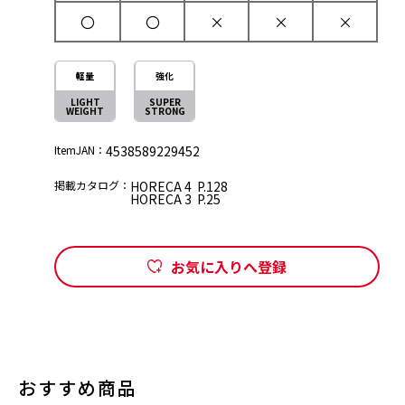
〇
〇
×
×
×
軽量
強化
LIGHT
SUPER
WEIGHT
STRONG
ItemJAN：
4538589229452
掲載カタログ：
HORECA 4 P.128
HORECA 3 P.25
お気に入りへ登録
おすすめ商品