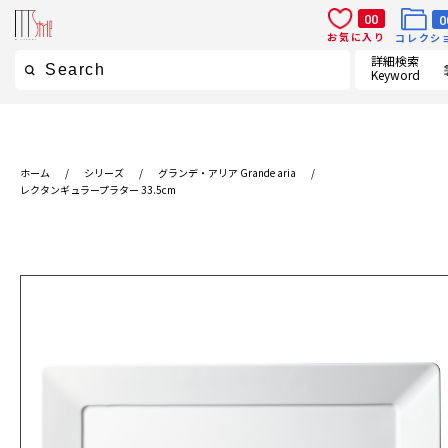
00
0
お気に入り
コレクシ
詳細検索
Keyword
ホーム
/
シリーズ
/
グランデ・アリア Grande aria
/
レクタンギュラープラター 33.5cm