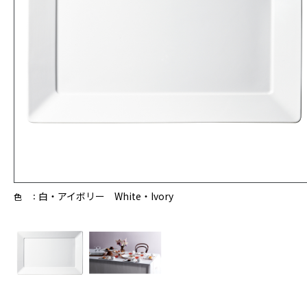
白・アイボリー White・Ivory
色 ：