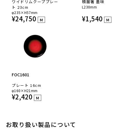
ワイドリムクーププレー
積層箸 墨味
ト 23cm
L230mm
φ235×H57mm
¥
24,750
¥
1,540
M
M
FOC1601
プレート 16cm
φ160×H21mm
¥
2,420
M
お取り扱い製品について