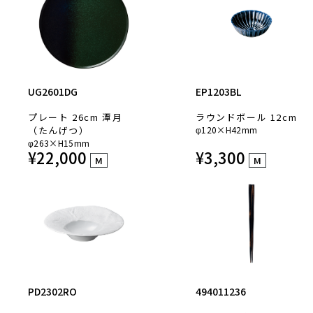
UG2601DG
EP1203BL
プレート 26cm 潭月
ラウンドボール 12cm
（たんげつ）
φ120×H42mm
φ263×H15mm
¥
22,000
¥
3,300
M
M
PD2302RO
494011236