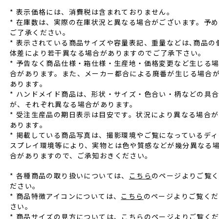
* 表⽰価格には、消費税は含まれておりません。
* 在庫数は、実際の在庫状況と異なる場合がございます。予め
ご了承ください。
* 表⽰されている商品サイズや容量表記、重量などは､商品の
体差により若⼲異なる場合がありますのでご了承下さい。
* 予告なく商品仕様‧箱仕様‧⽣産地‧価格変更など⽣じる
合があります。また、メーカー都合による廃番が⽣じる場合
あります。
* ハンドメイド商品は、形状‧サイズ‧⾊合い‧柄などの具
が、それぞれ異なる場合があります。
* 受注⽣産品の期⽇表⽰は⽬安です。状況により異なる場合が
あります。
* 掲載している商品写真は、撮影環境やご覧になっているディ
スプレイ環境等により、実物とは⾊や質感などが幾分異なる
合がありますので、ご承知おきください。
* 各種商品の取り扱いについては、
こちら
のページよりご覧
ださい。
* 商品特徴アイコンについては、
こちら
のページよりご覧くだ
さい。
* 商品サイズの見方については、
こちら
のページよりご覧く