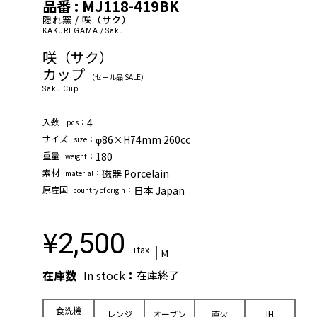
品番 : MJ118-419BK
隠れ窯 / 咲（サク）
KAKUREGAMA / Saku
咲（サク）
カップ
（セール品 SALE）
Saku Cup
⼊数
：
4
pcs
サイズ
：
φ86×H74mm 260cc
size
重量
：
180
weight
素材
：
磁器 Porcelain
material
原産国
：
日本 Japan
country of origin
¥
2,500
+tax
M
在庫数
In stock
：
在庫終了
⾷洗機
レンジ
オーブン
直⽕
IH