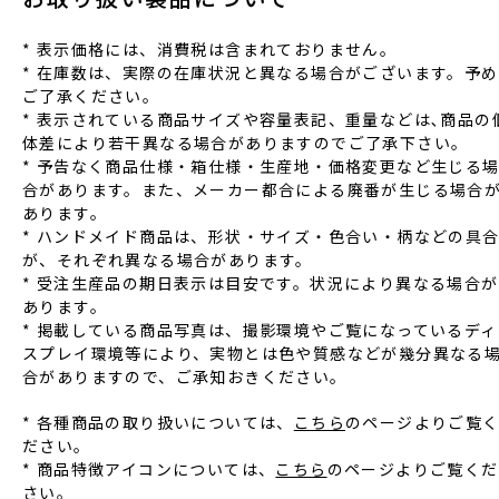
* 表⽰価格には、消費税は含まれておりません。
* 在庫数は、実際の在庫状況と異なる場合がございます。予め
ご了承ください。
* 表⽰されている商品サイズや容量表記、重量などは､商品の
体差により若⼲異なる場合がありますのでご了承下さい。
* 予告なく商品仕様‧箱仕様‧⽣産地‧価格変更など⽣じる
合があります。また、メーカー都合による廃番が⽣じる場合
あります。
* ハンドメイド商品は、形状‧サイズ‧⾊合い‧柄などの具
が、それぞれ異なる場合があります。
* 受注⽣産品の期⽇表⽰は⽬安です。状況により異なる場合が
あります。
* 掲載している商品写真は、撮影環境やご覧になっているディ
スプレイ環境等により、実物とは⾊や質感などが幾分異なる
合がありますので、ご承知おきください。
* 各種商品の取り扱いについては、
こちら
のページよりご覧
ださい。
* 商品特徴アイコンについては、
こちら
のページよりご覧くだ
さい。