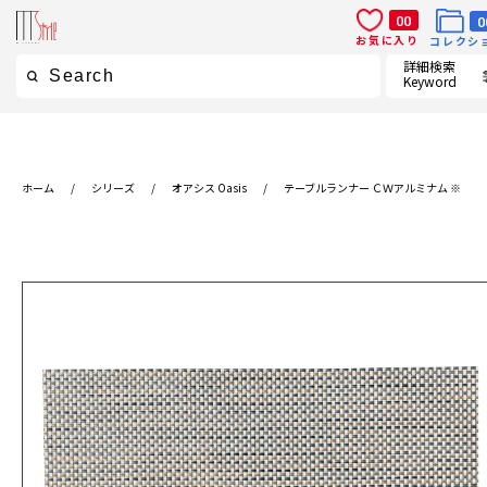
00
0
お気に入り
コレクシ
詳細検索
Keyword
ホーム
/
シリーズ
/
オアシス Oasis
/
テーブルランナー ＣＷアルミナム ※