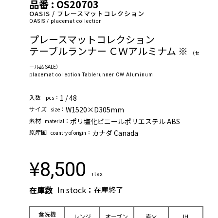
品番 : OS20703
OASIS / プレースマットコレクション
OASIS / placemat collection
プレースマットコレクション
テーブルランナー ＣＷアルミナム ※
（セ
ール品 SALE）
placemat collection Tablerunner CW Aluminum
⼊数
：
1 / 48
pcs
サイズ
：
W1520×D305mm
size
素材
：
ポリ塩化ビニールポリエステル ABS
material
原産国
：
カナダ Canada
country of origin
¥
8,500
+tax
在庫数
In stock
：
在庫終了
⾷洗機
レンジ
オーブン
直⽕
IH