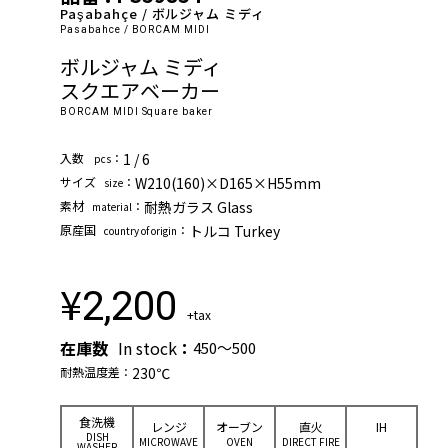
Paşabahçe / ボルジャム ミディ
Pasabahce / BORCAM MIDI
ボルジャム ミディ
スクエアベーカー
BORCAM MIDI Square baker
⼊数
：
1 / 6
pcs
サイズ
：
W210(160)×D165×H55mm
size
素材
：
耐熱ガラス Glass
material
原産国
：
トルコ Turkey
country of origin
¥
2,200
+tax
在庫数
In stock
：
450～500
耐熱温度差：
230℃
⾷洗機
レンジ
オーブン
直⽕
IH
DISH
MICROWAVE
OVEN
DIRECT FIRE
WASHER