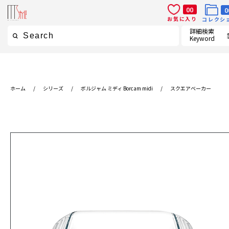
00
0
お気に入り
コレクシ
詳細検索
Keyword
ホーム
/
シリーズ
/
ボルジャム ミディ Borcam midi
/
スクエアベーカー