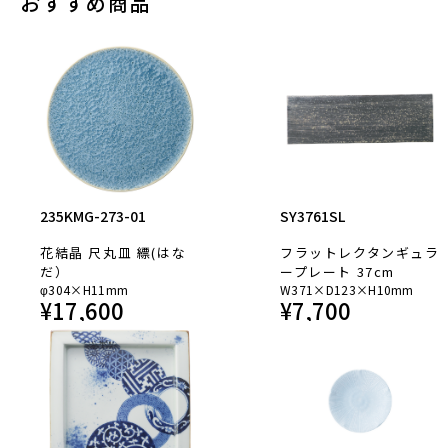
おすすめ商品
235KMG-273-01
SY3761SL
花結晶 尺丸皿 縹(はな
フラットレクタンギュラ
だ）
ープレート 37cm
φ304×H11mm
W371×D123×H10mm
¥
17,600
¥
7,700