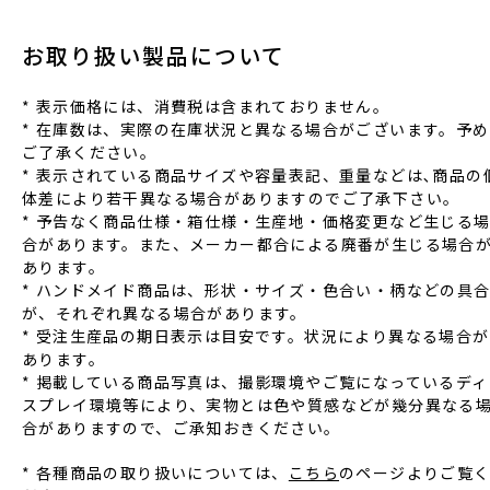
お取り扱い製品について
* 表⽰価格には、消費税は含まれておりません。
* 在庫数は、実際の在庫状況と異なる場合がございます。予め
ご了承ください。
* 表⽰されている商品サイズや容量表記、重量などは､商品の
体差により若⼲異なる場合がありますのでご了承下さい。
* 予告なく商品仕様‧箱仕様‧⽣産地‧価格変更など⽣じる
合があります。また、メーカー都合による廃番が⽣じる場合
あります。
* ハンドメイド商品は、形状‧サイズ‧⾊合い‧柄などの具
が、それぞれ異なる場合があります。
* 受注⽣産品の期⽇表⽰は⽬安です。状況により異なる場合が
あります。
* 掲載している商品写真は、撮影環境やご覧になっているディ
スプレイ環境等により、実物とは⾊や質感などが幾分異なる
合がありますので、ご承知おきください。
* 各種商品の取り扱いについては、
こちら
のページよりご覧