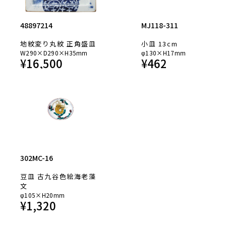
48897214
MJ118-311
地紋変り丸紋 正角盛皿
小皿 13cm
W290×D290×H35mm
φ130×H17mm
¥
16,500
¥
462
302MC-16
豆皿 古九谷色絵海老藻
文
φ105×H20mm
¥
1,320