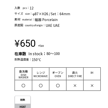
⼊数
：
12
pcs
サイズ
：
φ87×H26 / Set：64mm
size
素材
：
磁器 Porcelain
material
原産国
：
UAE UAE
country of origin
¥
650
+tax
在庫数
In stock
：
80～100
耐熱温度差：
150℃
⾷洗機
レンジ
オーブン
直⽕
IH
DISH
MICROWAVE
OVEN
DIRECT FIRE
WASHER
〇
〇
〇
×
×
耐熱
HEAT