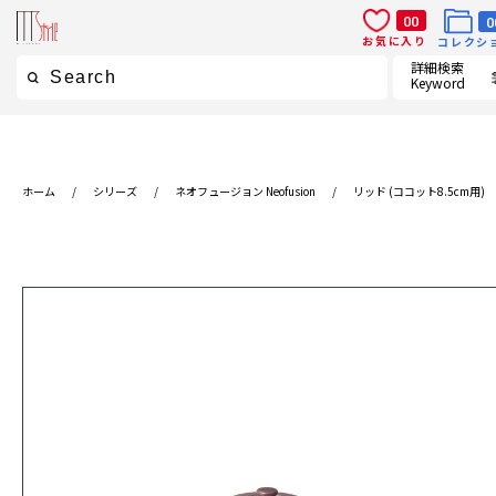
00
0
お気に入り
コレクシ
詳細検索
Keyword
ホーム
/
シリーズ
/
ネオフュージョン Neofusion
/
リッド (ココット8.5cm用)