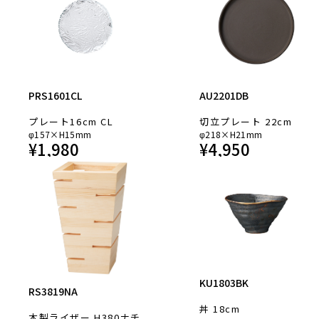
PRS1601CL
AU2201DB
プレート16cm CL
切立プレート 22cm
φ157×H15mm
φ218×H21mm
¥
1,980
¥
4,950
KU1803BK
RS3819NA
丼 18cm
木製ライザー H380ナチ