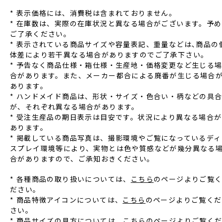
* 表⽰価格には、消費税は含まれておりません。
* 在庫数は、実際の在庫状況と異なる場合がございます。予め
ご了承ください。
* 表⽰されている商品サイズや容量表記、重量などは､商品の
体差により若⼲異なる場合がありますのでご了承下さい。
* 予告なく商品仕様‧箱仕様‧⽣産地‧価格変更など⽣じる
合があります。また、メーカー都合による廃番が⽣じる場合
あります。
* ハンドメイド商品は、形状‧サイズ‧⾊合い‧柄などの具
が、それぞれ異なる場合があります。
* 受注⽣産品の期⽇表⽰は⽬安です。状況により異なる場合が
あります。
* 掲載している商品写真は、撮影環境やご覧になっているディ
スプレイ環境等により、実物とは⾊や質感などが幾分異なる
合がありますので、ご承知おきください。
* 各種商品の取り扱いについては、
こちら
のページよりご覧
ださい。
* 商品特徴アイコンについては、
こちら
のページよりご覧くだ
さい。
* 商品サイズの見方については、
こちら
のページよりご覧く