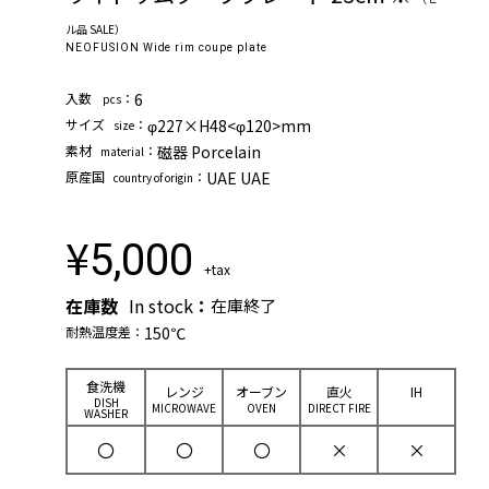
ル品 SALE）
NEOFUSION Wide rim coupe plate
⼊数
：
6
pcs
サイズ
：
φ227×H48<φ120>mm
size
素材
：
磁器 Porcelain
material
原産国
：
UAE UAE
country of origin
¥
5,000
+tax
在庫数
In stock
：
在庫終了
耐熱温度差：
150℃
⾷洗機
レンジ
オーブン
直⽕
IH
DISH
MICROWAVE
OVEN
DIRECT FIRE
WASHER
〇
〇
〇
×
×