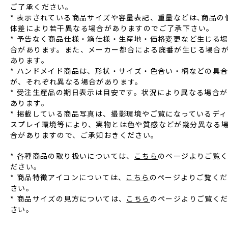
ご了承ください。
* 表⽰されている商品サイズや容量表記、重量などは､商品の
体差により若⼲異なる場合がありますのでご了承下さい。
* 予告なく商品仕様‧箱仕様‧⽣産地‧価格変更など⽣じる
合があります。また、メーカー都合による廃番が⽣じる場合
あります。
* ハンドメイド商品は、形状‧サイズ‧⾊合い‧柄などの具
が、それぞれ異なる場合があります。
* 受注⽣産品の期⽇表⽰は⽬安です。状況により異なる場合が
あります。
* 掲載している商品写真は、撮影環境やご覧になっているディ
スプレイ環境等により、実物とは⾊や質感などが幾分異なる
合がありますので、ご承知おきください。
* 各種商品の取り扱いについては、
こちら
のページよりご覧
ださい。
* 商品特徴アイコンについては、
こちら
のページよりご覧くだ
さい。
* 商品サイズの見方については、
こちら
のページよりご覧く
さい。