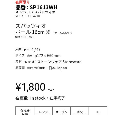
在庫限り
品番 : SP1613WH
M.STYLE / スパッツィオ
M.STYLE / SPAZIO
スパッツィオ
ボール 16cm ※
（セール品 SALE）
SPAZIO Bowl
⼊数
：
4 / 48
pcs
サイズ
：
φ172×H60mm
size
素材
：
ストーンウェア Stoneware
material
原産国
：
日本 Japan
country of origin
¥
1,800
+tax
在庫数
In stock
：
在庫終了
⾷洗機
レンジ
オーブン
直⽕
IH
DISH