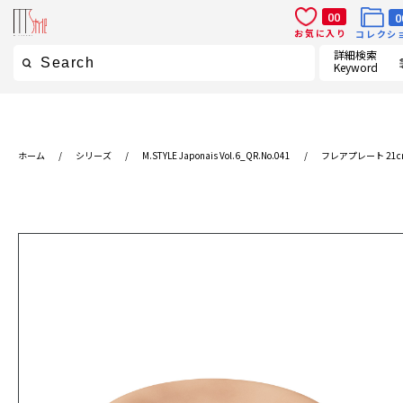
00
0
お気に入り
コレクシ
詳細検索
Keyword
ホーム
/
シリーズ
/
M.STYLE Japonais Vol.6_QR.No.041
/
フレアプレート 21c