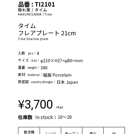
品番 : TI2101
隠れ窯 / タイム
KAKUREGAMA / Time
タイム
フレアプレート 21cm
Time Shallow plate
⼊数
：
4
pcs
サイズ
：
φ210×H27<φ80>mm
size
重量
：
340
weight
素材
：
磁器 Porcelain
material
原産国
：
日本 Japan
country of origin
¥
3,700
+tax
在庫数
In stock
：
10～20
⾷洗機
レンジ
オーブン
直⽕
IH