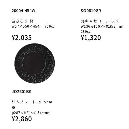
20004-454W
SO0810GR
波きらり 杯
丸キャセロール S ※
W57×D50×H54mm 50cc
W136 φ100×H81(52)mm
290cc
¥
2,035
¥
1,320
JO2801BK
リムプレート 28.5cm
※
φ287×H21<φ154>mm
¥
2,860