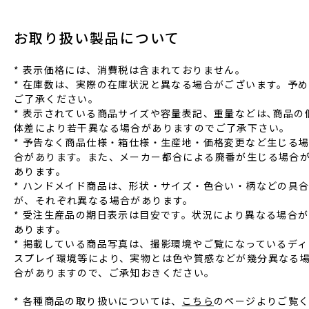
お取り扱い製品について
* 表⽰価格には、消費税は含まれておりません。
* 在庫数は、実際の在庫状況と異なる場合がございます。予め
ご了承ください。
* 表⽰されている商品サイズや容量表記、重量などは､商品の
体差により若⼲異なる場合がありますのでご了承下さい。
* 予告なく商品仕様‧箱仕様‧⽣産地‧価格変更など⽣じる
合があります。また、メーカー都合による廃番が⽣じる場合
あります。
* ハンドメイド商品は、形状‧サイズ‧⾊合い‧柄などの具
が、それぞれ異なる場合があります。
* 受注⽣産品の期⽇表⽰は⽬安です。状況により異なる場合が
あります。
* 掲載している商品写真は、撮影環境やご覧になっているディ
スプレイ環境等により、実物とは⾊や質感などが幾分異なる
合がありますので、ご承知おきください。
* 各種商品の取り扱いについては、
こちら
のページよりご覧