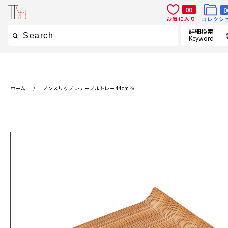
00
0
お気に入り
コレクシ
詳細検索
Keyword
ホーム
/
ノンスリップ U-テーブルトレー 44cm ※