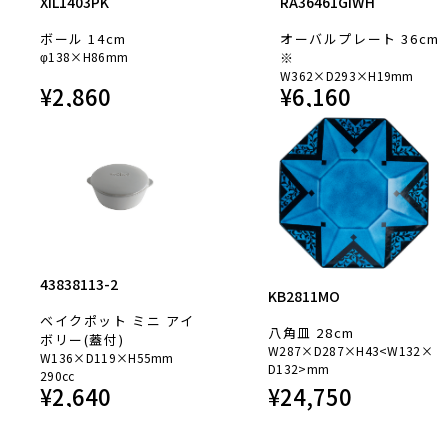
XIL1403PK
RA36461GIWH
ボール 14cm
オーバルプレート 36cm
φ138×H86mm
※
W362×D293×H19mm
¥
2,860
¥
6,160
43838113-2
KB2811MO
ベイクポット ミニ アイ
八角皿 28cm
ボリー(蓋付)
W287×D287×H43<W132×
W136×D119×H55mm
D132>mm
290cc
¥
2,640
¥
24,750