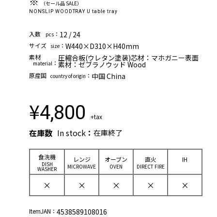
※
（セール品 SALE）
NONSLIP WOODTRAY U table tray
⼊数
：
12 / 24
pcs
サイズ
：
W440×D310×H40mm
size
素材
圧縮合板(ウレタン塗装)芯材：マホガニー表面
：
material
素材：ゼブラノウッド Wood
原産国
：
中国 China
country of origin
¥
4,800
+tax
在庫数
In stock
：
在庫終了
⾷洗機
レンジ
オーブン
直⽕
IH
DISH
MICROWAVE
OVEN
DIRECT FIRE
WASHER
×
×
×
×
×
ItemJAN：
4538589108016