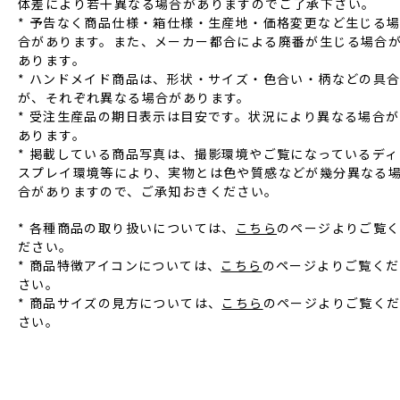
体差により若⼲異なる場合がありますのでご了承下さい。
* 予告なく商品仕様‧箱仕様‧⽣産地‧価格変更など⽣じる
合があります。また、メーカー都合による廃番が⽣じる場合
あります。
* ハンドメイド商品は、形状‧サイズ‧⾊合い‧柄などの具
が、それぞれ異なる場合があります。
* 受注⽣産品の期⽇表⽰は⽬安です。状況により異なる場合が
あります。
* 掲載している商品写真は、撮影環境やご覧になっているディ
スプレイ環境等により、実物とは⾊や質感などが幾分異なる
合がありますので、ご承知おきください。
* 各種商品の取り扱いについては、
こちら
のページよりご覧
ださい。
* 商品特徴アイコンについては、
こちら
のページよりご覧くだ
さい。
* 商品サイズの見方については、
こちら
のページよりご覧く
さい。