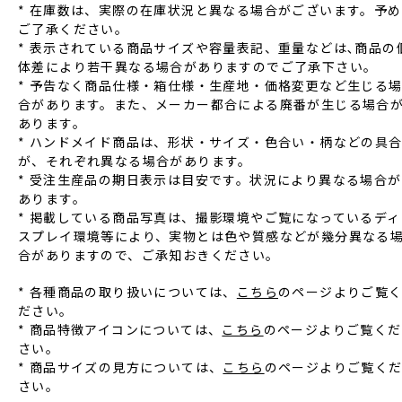
* 在庫数は、実際の在庫状況と異なる場合がございます。予め
ご了承ください。
* 表⽰されている商品サイズや容量表記、重量などは､商品の
体差により若⼲異なる場合がありますのでご了承下さい。
* 予告なく商品仕様‧箱仕様‧⽣産地‧価格変更など⽣じる
合があります。また、メーカー都合による廃番が⽣じる場合
あります。
* ハンドメイド商品は、形状‧サイズ‧⾊合い‧柄などの具
が、それぞれ異なる場合があります。
* 受注⽣産品の期⽇表⽰は⽬安です。状況により異なる場合が
あります。
* 掲載している商品写真は、撮影環境やご覧になっているディ
スプレイ環境等により、実物とは⾊や質感などが幾分異なる
合がありますので、ご承知おきください。
* 各種商品の取り扱いについては、
こちら
のページよりご覧
ださい。
* 商品特徴アイコンについては、
こちら
のページよりご覧くだ
さい。
* 商品サイズの見方については、
こちら
のページよりご覧く
さい。