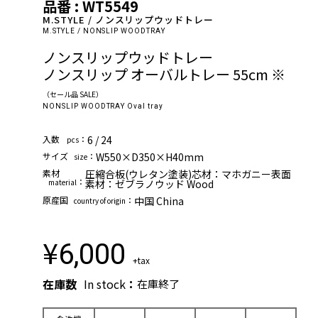
品番 : WT5549
M.STYLE / ノンスリップウッドトレー
M.STYLE / NONSLIP WOODTRAY
ノンスリップウッドトレー
ノンスリップ オーバルトレー 55cm ※
（セール品 SALE）
NONSLIP WOODTRAY Oval tray
⼊数
：
6 / 24
pcs
サイズ
：
W550×D350×H40mm
size
素材
圧縮合板(ウレタン塗装)芯材：マホガニー表面
：
material
素材：ゼブラノウッド Wood
原産国
：
中国 China
country of origin
¥
6,000
+tax
在庫数
In stock
：
在庫終了