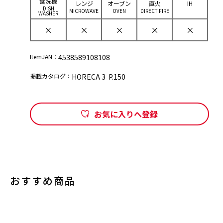
⾷洗機
レンジ
オーブン
直⽕
IH
DISH
MICROWAVE
OVEN
DIRECT FIRE
WASHER
×
×
×
×
×
ItemJAN：
4538589108108
掲載カタログ：
HORECA 3 P.150
お気に入りへ登録
おすすめ商品