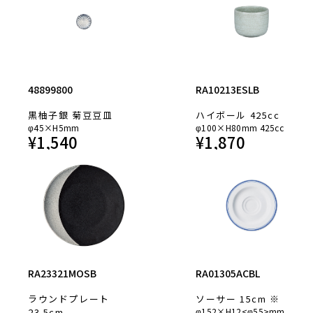
48899800
RA10213ESLB
黒柚子銀 菊豆豆皿
ハイボール 425cc
φ45×H5mm
φ100×H80mm 425cc
¥
1,540
¥
1,870
RA23321MOSB
RA01305ACBL
ラウンドプレート
ソーサー 15cm ※
23.5cm
φ152×H12<φ55>mm