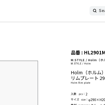
品番 : HL2901
M.STYLE / Holm（
M.STYLE / Holm
Holm（ホルム
リムプレート 29
Holm Rim plate
⼊数
：
2
pcs
サイズ
：
φ290×H2
size
素材
：