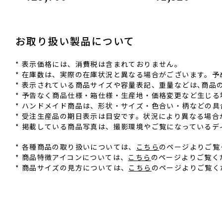
お取り扱い製品について
* 表⽰価格には、消費税は含まれておりません。
* 在庫数は、実際の在庫状況と異なる場合がございます。予
* 表⽰されている商品サイズや容量表記、重量などは､商
* 予告なく商品仕様‧箱仕様‧⽣産地‧価格変更など⽣じ
* ハンドメイド商品は、形状‧サイズ‧⾊合い‧柄などの
* 受注⽣産品の期⽇表⽰は⽬安です。状況により異なる場合
* 掲載している商品写真は、撮影環境やご覧になっている
* 各種商品の取り扱いについては、
こちら
のページよりご覧
* 商品特徴アイコンについては、
こちら
のページよりご覧く
* 商品サイズの見方については、
こちら
のページよりご覧く