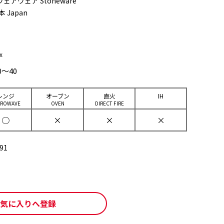
ェアウェア Stoneware
本 Japan
x
0～40
レンジ
オーブン
直⽕
IH
CROWAVE
OVEN
DIRECT FIRE
○
×
×
×
91
気に入りへ登録