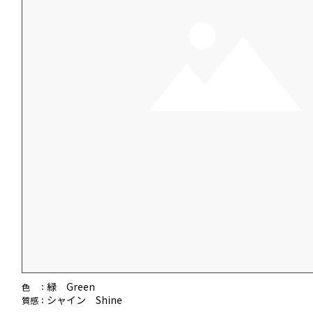
緑 Green
色 ：
シャイン Shine
質感：