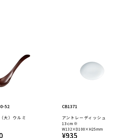
80-52
CB1371
（大）ウルミ
アントレーディッシュ
13cm※
W132×D100×H25mm
0
¥
935