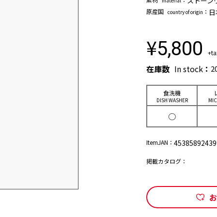
ストーンウ
material
原産国
：
日
country of origin
¥
5,800
+ta
在庫数
In stock
：
2
⾷洗機
DISH WASHER
MI
○
ItemJAN：
45385892439
掲載カタログ：
お