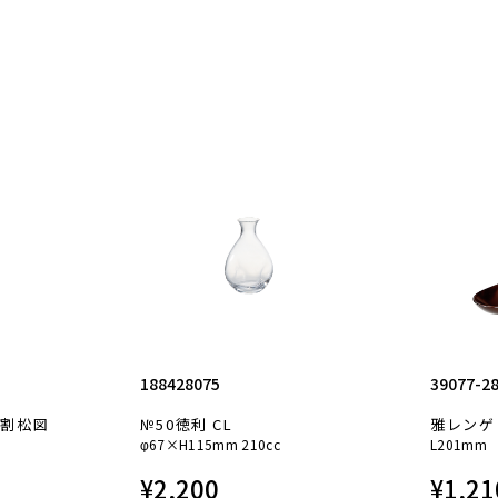
188428075
39077-2
箪割松図
№50徳利 CL
雅レンゲ
φ67×H115mm 210cc
L201mm
¥
2,200
¥
1,21