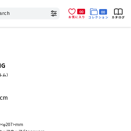
00
00
お気に入り
コレクション
カタログ
MG
ホルム）
）
cm
0<φ207>mm