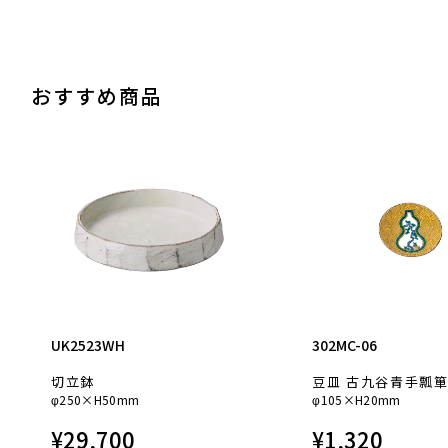
おすすめ商品
UK2523WH
302MC-06
切立鉢
豆皿 古九谷青手瓢
φ250×H50mm
φ105×H20mm
¥
29,700
¥
1,320