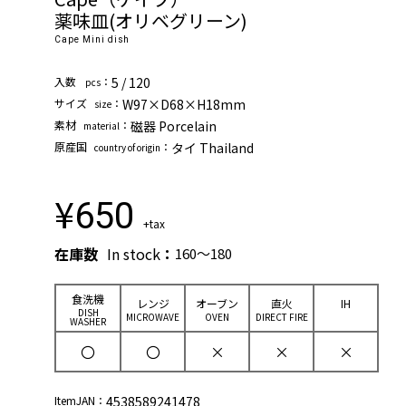
薬味皿(オリベグリーン)
Cape Mini dish
⼊数
：
5 / 120
pcs
サイズ
：
W97×D68×H18mm
size
素材
：
磁器 Porcelain
material
原産国
：
タイ Thailand
country of origin
¥
650
+tax
在庫数
In stock
：
160～180
⾷洗機
レンジ
オーブン
直⽕
IH
DISH
MICROWAVE
OVEN
DIRECT FIRE
WASHER
〇
〇
×
×
×
ItemJAN：
4538589241478