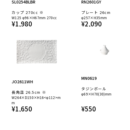
SL0254BLBR
RN2601GY
カップ 270cc ※
プレート 26cm
W125 φ96×H67mm 270cc
φ257×H35mm
¥
1,980
¥
2,090
MN0619
JO2611WH
タジンボール
長角皿 26.5cm ※
φ69×H70(30)mm
W264×D150×H16<φ112>m
m
¥
1,650
¥
550