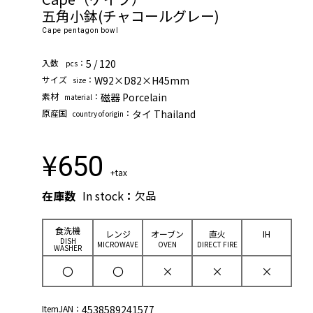
五角小鉢(チャコールグレー)
Cape pentagon bowl
⼊数
：
5 / 120
pcs
サイズ
：
W92×D82×H45mm
size
素材
：
磁器 Porcelain
material
原産国
：
タイ Thailand
country of origin
¥
650
+tax
在庫数
In stock
：
欠品
⾷洗機
レンジ
オーブン
直⽕
IH
DISH
MICROWAVE
OVEN
DIRECT FIRE
WASHER
〇
〇
×
×
×
ItemJAN：
4538589241577