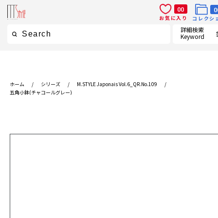
00
0
お気に入り
コレクシ
詳細検索
Keyword
ホーム
/
シリーズ
/
M.STYLE Japonais Vol.6_QR.No.109
/
五角小鉢(チャコールグレー)