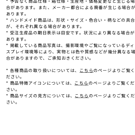
* 予告なく商品仕様‧箱仕様‧⽣産地‧価格変更など⽣じる
合があります。また、メーカー都合による廃番が⽣じる場合
あります。
* ハンドメイド商品は、形状‧サイズ‧⾊合い‧柄などの具
が、それぞれ異なる場合があります。
* 受注⽣産品の期⽇表⽰は⽬安です。状況により異なる場合が
あります。
* 掲載している商品写真は、撮影環境やご覧になっているディ
スプレイ環境等により、実物とは⾊や質感などが幾分異なる
合がありますので、ご承知おきください。
* 各種商品の取り扱いについては、
こちら
のページよりご覧
ださい。
* 商品特徴アイコンについては、
こちら
のページよりご覧くだ
さい。
* 商品サイズの見方については、
こちら
のページよりご覧く
さい。