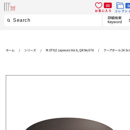
00
0
お気に入り
コレクシ
詳細検索
Keyword
ホーム
/
シリーズ
/
M.STYLE Japonais Vol.6_QR.No.076
/
クープボール 24.5c