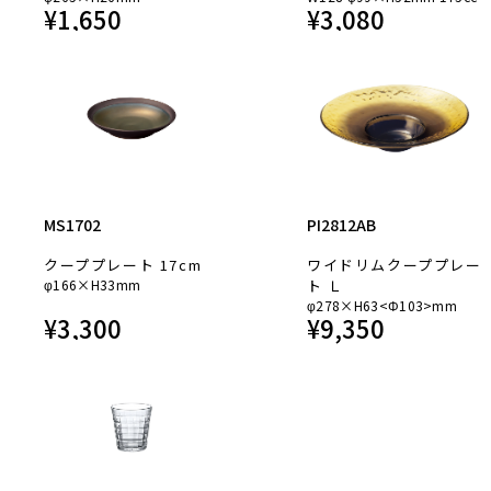
¥
1,650
¥
3,080
MS1702
PI2812AB
クーププレート 17cm
ワイドリムクーププレー
φ166×H33mm
ト Ｌ
φ278×H63<Φ103>mm
¥
3,300
¥
9,350