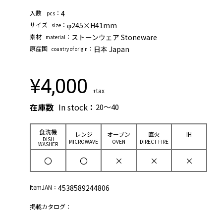
⼊数
：
4
pcs
サイズ
：
φ245×H41mm
size
素材
：
ストーンウェア Stoneware
material
原産国
：
日本 Japan
country of origin
¥
4,000
+tax
在庫数
In stock
：
20～40
⾷洗機
レンジ
オーブン
直⽕
IH
DISH
MICROWAVE
OVEN
DIRECT FIRE
WASHER
〇
〇
×
×
×
ItemJAN：
4538589244806
掲載カタログ：