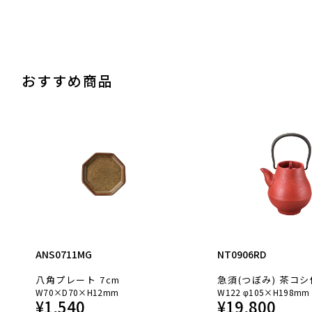
おすすめ商品
ANS0711MG
NT0906RD
八角プレート 7cm
急須(つぼみ) 茶コシ
W70×D70×H12mm
W122 φ105×H198mm 
¥
1,540
¥
19,800