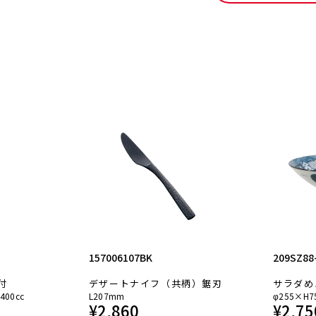
157006107BK
209SZ88
付
デザートナイフ（共柄）鋸刃
サラダめ
400cc
L207mm
φ255×H7
¥
2,860
¥
2,75