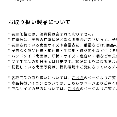
お取り扱い製品について
* 表⽰価格には、消費税は含まれておりません。
* 在庫数は、実際の在庫状況と異なる場合がございます。予
* 表⽰されている商品サイズや容量表記、重量などは､商
* 予告なく商品仕様‧箱仕様‧⽣産地‧価格変更など⽣じ
* ハンドメイド商品は、形状‧サイズ‧⾊合い‧柄などの
* 受注⽣産品の期⽇表⽰は⽬安です。状況により異なる場合
* 掲載している商品写真は、撮影環境やご覧になっている
* 各種商品の取り扱いについては、
こちら
のページよりご覧
* 商品特徴アイコンについては、
こちら
のページよりご覧く
* 商品サイズの見方については、
こちら
のページよりご覧く