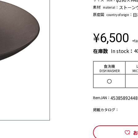
φ290×H
素材
：
ストーンウェ
material
原産国
：
日
country of origin
¥
6,500
+ta
在庫数
In stock
：
4
⾷洗機
DISH WASHER
MI
〇
ItemJAN：
45385892448
掲載カタログ：
お