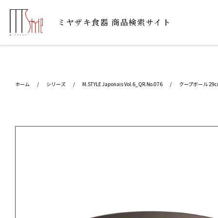
ミヤザキ⾷器 商品検索サイト
ホーム
/
シリーズ
/
M.STYLE Japonais Vol.6_QR.No.076
/
クープボール 29c