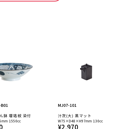
-B01
MJ07-101
ん鉢 瓔珞紋 染付
汁次(大) 黒マット
5mm 1550cc
W75×D48×H97mm 130cc
0
¥
2,970