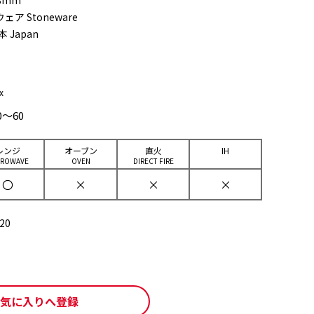
48mm
ア Stoneware
本 Japan
x
0～60
レンジ
オーブン
直⽕
IH
CROWAVE
OVEN
DIRECT FIRE
〇
×
×
×
20
気に入りへ登録