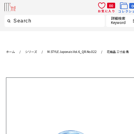
00
0
お気に入り
コレクシ
詳細検索
Keyword
ホーム
/
シリーズ
/
M.STYLE Japonais Vol.6_QR.No.022
/
花結晶 三寸皿 青