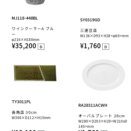
MJ118-448BL
SY0319GD
ワインクーラーA ブル
三連豆皿
ー
W136×D93×H28<φ60>mm
φ216×H180mm
¥
35,200
¥
1,760
D
D
TY3011PL
RA28311ACWH
長角皿 30cm
オーバルプレート 28cm
W300×D112×H15mm
W280×D203×H20<W210xD
145>mm