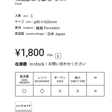
Plate
⼊数
：
1
pcs
サイズ
：
φ95×H10mm
size
素材
：
磁器 Porcelain
material
原産国
：
日本 Japan
country of origin
¥
1,800
+tax
D
在庫数
In stock
：
お問い合わせください
⾷洗機
レンジ
オーブン
直⽕
IH
DISH
MICROWAVE
OVEN
DIRECT FIRE
WASHER
〇
〇
×
×
×
ハンドメイド