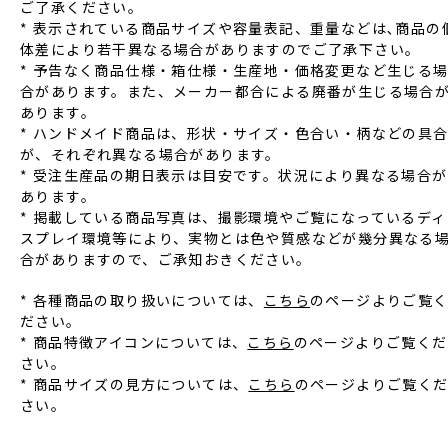
ご了承ください。
* 表⽰されている商品サイズや容量表記、重量などは､商品の
体差により若⼲異なる場合がありますのでご了承下さい。
* 予告なく商品仕様‧箱仕様‧⽣産地‧価格変更など⽣じる
合があります。また、メーカー都合による廃番が⽣じる場合
あります。
* ハンドメイド商品は、形状‧サイズ‧⾊合い‧柄などの具
が、それぞれ異なる場合があります。
* 受注⽣産品の期⽇表⽰は⽬安です。状況により異なる場合が
あります。
* 掲載している商品写真は、撮影環境やご覧になっているディ
スプレイ環境等により、実物とは⾊や質感などが幾分異なる
合がありますので、ご承知おきください。
* 各種商品の取り扱いについては、
こちら
のページよりご覧
ださい。
* 商品特徴アイコンについては、
こちら
のページよりご覧くだ
さい。
* 商品サイズの見方については、
こちら
のページよりご覧く
さい。