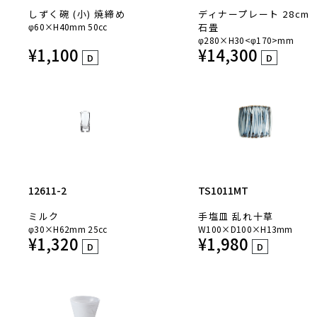
しずく碗 (小) 焼締め
ディナープレート 28cm
φ60×H40mm 50cc
石畳
φ280×H30<φ170>mm
¥
1,100
¥
14,300
D
D
12611-2
TS1011MT
ミルク
手塩皿 乱れ十草
φ30×H62mm 25cc
W100×D100×H13mm
¥
1,320
¥
1,980
D
D