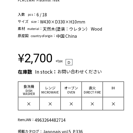
PLACEMAT Placemat Teak
⼊数
：
6 / 18
pcs
サイズ
：
W430×D330×H10mm
size
素材
：
天然木(塗装：ウレタン） Wood
material
原産国
：
中国 China
country of origin
¥
2,700
+tax
D
在庫数
In stock
：
お問い合わせください
⾷洗機
レンジ
オーブン
直⽕
IH
DISH
MICROWAVE
OVEN
DIRECT FIRE
WASHER
×
×
×
×
×
ItemJAN：
4963264482714
掲載カタログ：
Japonais vol.5 P.336