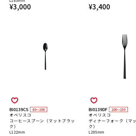
L183mm
¥
3,000
¥
3,400
BI0139CS
BI0139DF
80～100
200～250
オベリスコ
オベリスコ
コーヒースプーン（マットブラッ
ディナーフォーク（マ
ク）
ク）
L122mm
L205mm