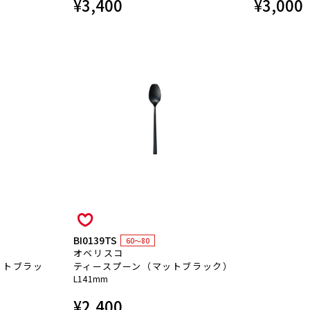
¥
3,400
¥
3,000
BI0139TS
60～80
オベリスコ
ットブラッ
ティースプーン（マットブラック）
L141mm
¥
2,400