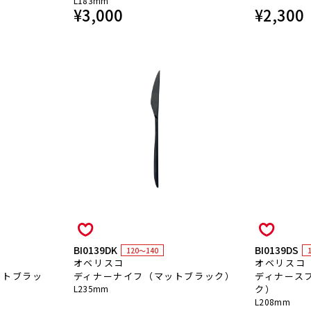
L183mm
¥
3,000
¥
2,300
BI0139DK
BI0139DS
120～140
オベリスコ
オベリスコ
ットブラッ
ディナーナイフ（マットブラック）
ディナース
L235mm
ク）
L208mm