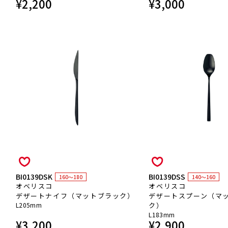
¥
2,200
¥
3,000
BI0139DSK
BI0139DSS
160～180
140～160
オベリスコ
オベリスコ
デザートナイフ（マットブラック）
デザートスプーン（マ
L205mm
ク）
L183mm
¥
3,200
¥
2,900