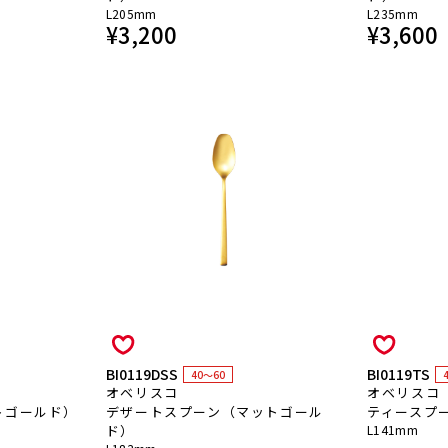
L205mm
L235mm
¥
3,200
¥
3,600
BI0119DSS
BI0119TS
40～60
オベリスコ
オベリスコ
トゴールド）
デザートスプーン（マットゴール
ティースプ
ド）
L141mm