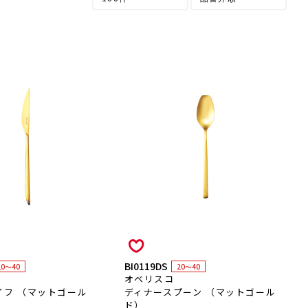
BI0119DS
20～40
20～40
オベリスコ
イフ （マットゴール
ディナースプーン （マットゴール
ド）