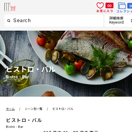
00
0
お気に入り
コレクシ
詳細検索
Keyword
ビストロ・バル
Bistro・Bar
ホーム
/
シーン別⼀覧
/
ビストロ・バル
ビストロ・バル
Bistro・Bar